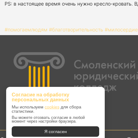
PS: в настоящее время очень нужно кресло-кровать. В
#помогаемлюдям
#благотворительность
#милосердие
Согласие на обработку
персональных данных
Мы используем
cookies
для сбора
статистики.
Вы можете отозвать согласие в любой
момент через настройки браузера.
Я согласен