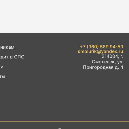
+7 (960) 589 94-59
дникам
smolurik@yandex.ru
214004, г.
дит в СПО
Смоленск, ул.
ти
Пригородная д. 4
ты