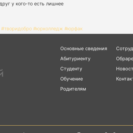
друг у кого-то есть лишнее
#творидобро
#юрколледж
#юрфак
Основные сведения
Сотру
Абитуриенту
Обраре
Студенту
Новос
Обучение
Контак
Родителям