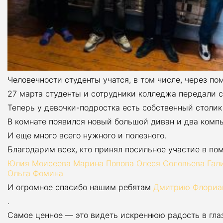
Человечности студенты учатся, в том числе, через п
27 марта студенты и сотрудники колледжа передали 
Теперь у девочки-подростка есть собственный столик 
В комнате появился новый большой диван и два комп
И еще много всего нужного и полезного.
Благодарим всех, кто принял посильное участие в п
Юлия Моисеева
Марина Попова
Олеся Соловьева
Гал
Ольга Фомина
И огромное спасибо нашим ребятам
Дмитрию Флориа
.
Самое ценное — это видеть искреннюю радость в гла