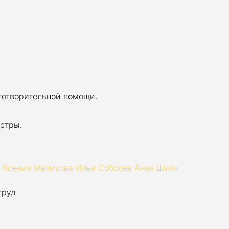
готворительной помощи.
стры.
а
Ксения Мелихова
Илья Соболев
Анна Шиян
труд