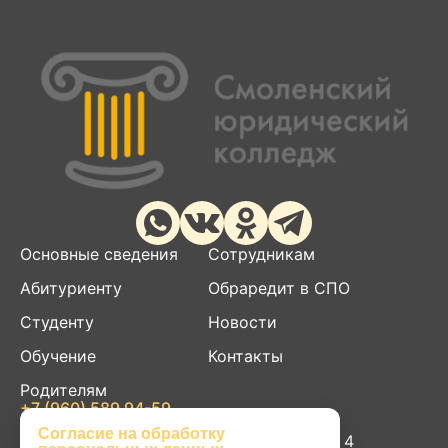
Основные сведения
Сотрудникам
Абитуриенту
Обраредит в СПО
Студенту
Новости
Обучение
Контакты
Родителям
+7 (960) 589 94-59
smolurik@yandex.ru
Согласие на обработку
214004, г. Смоленск, ул. Пригородная д. 4