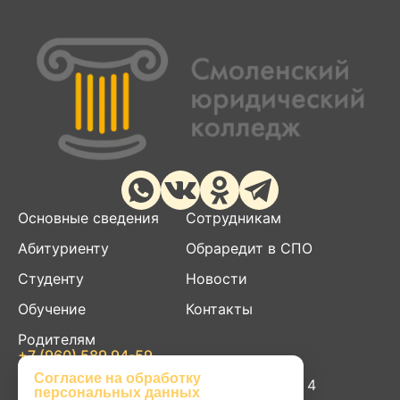
Основные сведения
Сотрудникам
Абитуриенту
Обраредит в СПО
Студенту
Новости
Обучение
Контакты
Родителям
+7 (960) 589 94-59
smolurik@yandex.ru
Согласие на обработку
214004, г. Смоленск, ул. Пригородная д. 4
персональных данных