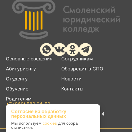
Основные сведения
Сотрудникам
Абитуриенту
Обраредит в СПО
Студенту
Новости
Обучение
Контакты
Родителям
+7 (960) 589 94-59
smolurik@yandex.ru
Согласие на обработку
214004, г. Смоленск, ул. Пригородная д. 4
персональных данных
Мы используем
cookies
для сбора
статистики.