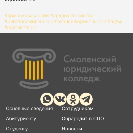
#ярмаркавакансий
#трудоустройство
#работавсмоленске
#вакансияюрист
#юрколледж
#юрфак
#сюк
Основные сведения
Сотрудникам
Абитуриенту
Обраредит в СПО
Студенту
Новости